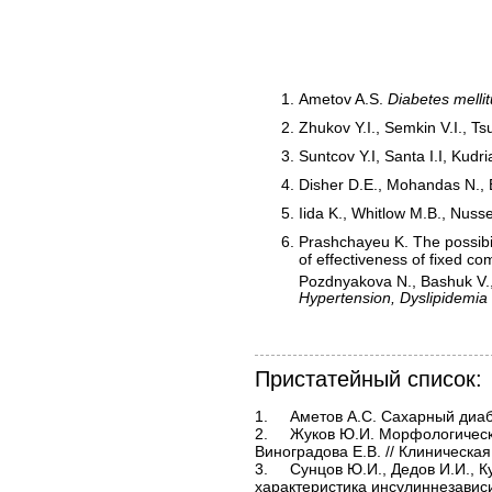
Ametov A.S.
Diabetes
melli
Zhukov Y.I., Semkin V.I., T
Suntcov Y.I, Santa I.I, Kudr
Disher D.E., Mohandas N., 
Iida K., Whitlow M.B., Nus
Prashchayeu K. The possibili
of effectiveness of fixed c
Pozdnyakova N., Bashuk V., 
Hypertension, Dyslipidemia
Пристатейный список:
1.	Аметов А.С. Сахарный диабет 2 типа. Учебное пособие. – М., 2003. – С. 7–62.

2.	Жуков Ю.И. Морфологические изменения эритроцитов при подагре / Жуков Ю.И., Семкин В.И., Цурко В.В., 
Виноградова Е.В. // Клиническая 
3.	Сунцов Ю.И., Дедов И.И., Кудрякова С.В. Государственный регистр сахарного диабета: эпидемиологическая 
характеристика инсулиннезависим