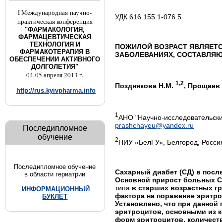
I Международная научно-
УДК 616.155.1-076.5
практическая конференция
"ФАРМАКОЛОГИЯ,
ФАРМАЦЕВТИЧЕСКАЯ
ТЕХНОЛОГИЯ И
ПОЖИЛОЙ ВОЗРАСТ ЯВЛЯЕТ
ФАРМАКОТЕРАПИЯ В
ЗАБОЛЕВАНИЯХ, СОСТАВЛЯ
ОБЕСПЕЧЕНИИ АКТИВНОГО
ДОЛГОЛЕТИЯ"
04-05 апреля 2013 г.
1,2
Позднякова Н.М.
, Прощаев 
http://rus.kyivpharma.info
1
АНО "Научно-исследовательски
prashchayeu@yandex.ru
Последипломное
обучение
2
НИУ «БелГУ», Белгород, Росси
Последипломное обучение
Сахарный
диабет
(СД) в посл
в области гериатрии
Основной прирост больных С
типа
в старших возрастных гр
ИНФОРМАЦИОННЫЙ
фактора на поражение эритр
БУКЛЕТ
Установлено, что при данно
эритроцитов, основными из 
форм эритроцитов, количеств