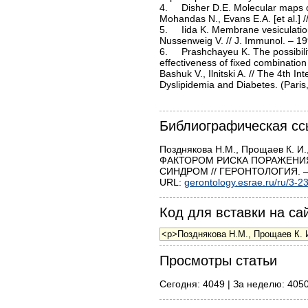
4.	Disher D.E. Molecular maps of red cell- deformation: hidden elasticity and in situ conectivity / Disher D.E., 
Mohandas N., Evans E.A. [et al.] /
5.	Iida K. Membrane vesiculation protects erythrocytes from destruction by complement / Iida K., Whitlow M.B., 
Nussenweig V. // J. Immunol. – 19
6.	Prashchayeu K. The possibilities of investigation of morphofunctional properties of erythrocytes in the estimation of 
effectiveness of fixed combinatio
Bashuk V., Ilnitski A. // The 4th 
Dyslipidemia and Diabetes. (Paris,
Библиографическая сс
Позднякова Н.М., Прощаев К.
ФАКТОРОМ РИСКА ПОРАЖЕНИ
СИНДРОМ // ГЕРОНТОЛОГИЯ. – 
URL:
gerontology.esrae.ru/ru/3-2
Код для вставки на сай
Просмотры статьи
Сегодня: 4049 | За неделю: 4050