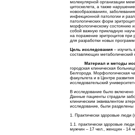
молекулярной организации мем
цитоскелета, а также нарушени
новообразованиях, заболеваниях
инфекционной патологии и разл
патологических форм эритроцит
морфологическому состоянию и
собой важную прикладную научну
на поражение эритроцитов при 
для разработки новых программ
Цель исследования
– изучить 
составляющих метаболический 
Материал и методы иссл
городская клиническая больниц
Белгорода. Морфологическая ча
факультета и в Центре развити
исследовательский университет
В исследование было включено 2
Данные пациенты страдали забо
клиническим эквивалентом атеро
исследование, были разделены н
1. Практически здоровые люди (
1.1. практически здоровые люди 
мужчин – 17 чел., женщин - 14 че