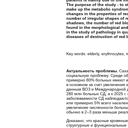
The purpose of the study - to st
make up the metabolic syndro
changes in the properties of re
number of irregular shapes of re
shadows, the number of red blo
found in the morphological and 
in the study of pathology in qua
diseases of destruction of red
Key words: elderly, erythrocytes,
Актуальность проблемы.
Саха
социальную проблему. Среди об
примерно 80% больных имеют и
в основном за счет увеличения 
данным ВОЗ и Международной д
280 млн больных СД, а к 2025 г
заболеваемости СД наблюдаются
или примерно 5% всего населени
увеличение численности больны
обычно в 2–3 раза меньше реал
Доказано, что красные кровяные
структурные и функциональные 