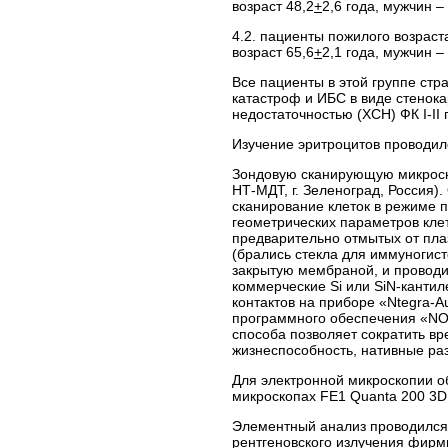
возраст 48,2
+
2,6 года, мужчин – 
4.2. пациенты пожилого возраста
возраст 65,6
+
2,1 года, мужчин – 
Все пациенты в этой группе стра
катастроф и ИБС в виде стенока
недостаточностью (ХСН) ФК I-II
Изучение эритроцитов проводил
Зондовую сканирующую микроск
НТ-МДТ, г. Зеленоград, Россия)
сканирование клеток в режиме 
геометрических параметров клет
предварительно отмытых от пла
(брались стекла для иммуногис
закрытую мембраной, и проводи
коммерческие Si или SiN-канти
контактов на приборе «Ntegra-
программного обеспечения «NOV
способа позволяет сократить вр
жизнеспособность, нативные ра
Для электронной микроскопии о
микроскопах FE1 Quanta 200 3D,
Элементный анализ проводился 
рентгеновского излучения фирм