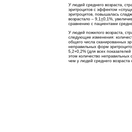
У людей среднего возраста, ст
эритроцитов с эффектом «спуще
эритроцитов, повышалась сладж
возрастало – 9,1
+
0,1%, увеличив
сравнению с пациентами средне
У людей пожилого возраста, с
следующие изменения: количест
общего числа сканированных эр
неправильных форм эритроцитов
5,2+0,2% (для всех показателе
этом количество неправильных 
чем у людей среднего возраста с