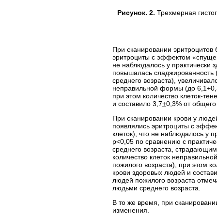
Рисунок. 2.
Трехмерная гистог
При сканировании эритроцитов 
эритроциты с эффектом «спущен
не наблюдалось у практически 
повышалась сладжированность (
среднего возраста), увеличива
неправильной формы (до 6,1+0,
при этом количество клеток-тен
и составило 3,7
+
0,3% от общего
При сканировании крови у люде
появлялись эритроциты с эффек
клеток), что не наблюдалось у 
p<0,05 по сравнению с практич
среднего возраста, страдающим
количество клеток неправильно
пожилого возраста), при этом ко
крови здоровых людей и состави
людей пожилого возраста отмеч
людьми среднего возраста.
В то же время, при сканирован
изменения.