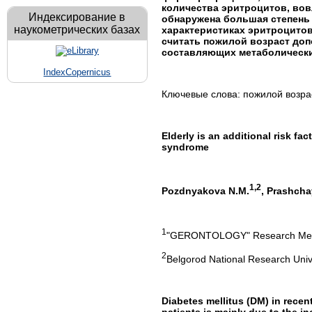
количества эритроцитов, во
Индексирование в
обнаружена большая степень
наукометрических базах
характеристиках эритроцитов
считать пожилой возраст до
составляющих метаболически
IndexCopernicus
Ключевые слова: пожилой возра
Elderly is an additional risk fa
syndrome
1,2
Pozdnyakova N.M.
, Prashcha
1
"GERONTOLOGY" Research Medic
2
Belgorod National Research Unive
Diabetes mellitus (DM) in recen
patients is mainly due to the i