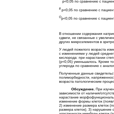
p<0,05 по сравнению с пацие
#
p<0,05 по сравнению с пациен
O
p<0,05 по сравнению с пациен
В отношении содержания натрия
сдвиги, не связанные с увелич
других микроэлементов в эритр
У людей пожилого возраста из
с изменениями у людей среднег
кислорода: при нарастании ст
(p<0,05) уменьшалось. Кроме т
углерода по сравнению с аналог
Полученные данные свидетельст
полиморбидности, напряженност
возраста патологическим проце
Обсуждение.
При изуче
зависимости от наличия/отсутс
нарастание морфофункциональны
изменение формы клеток (появл
2) изменение размера клеток (
размера клеток); 3) нарушение
эластичности мембран клеток (