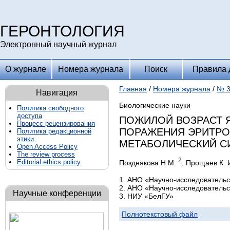
ГЕРОНТОЛОГИЯ
Электронный научный журнал
О журнале
Номера журнала
Поиск
Правила 
Главная
/
Номера журнала
/
№ 3
Навигация
Биологические науки
Политика свободного
доступа
ПОЖИЛОЙ ВОЗРАСТ 
Процесс рецензирования
ПОРАЖЕНИЯ ЭРИТРО
Политика редакционной
этики
МЕТАБОЛИЧЕСКИЙ 
Open Access Policy
The review process
2
Editorial ethics policy
Позднякова Н.М.
, Прощаев К. 
1. АНО «Научно-исследовательс
2. АНО «Научно-исследовательс
Научные конференции
3. НИУ «БелГУ»
Полнотекстовый файл