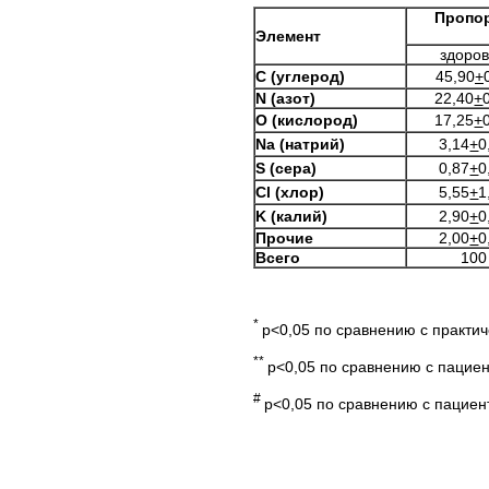
Пропор
Элемент
здоро
С (углерод)
45,90
+
N
(азот)
22,40
+
O
(кислород)
17,25
+
Na
(натрий)
3,14
+
0
S
(сера)
0,87
+
0
Cl
(хлор)
5,55
+
1
K
(калий)
2,90
+
0
Прочие
2,00
+
0
Всего
100
*
p<0,05 по сравнению с практи
**
p<0,05 по сравнению с пацие
#
p<0,05 по сравнению с пациен