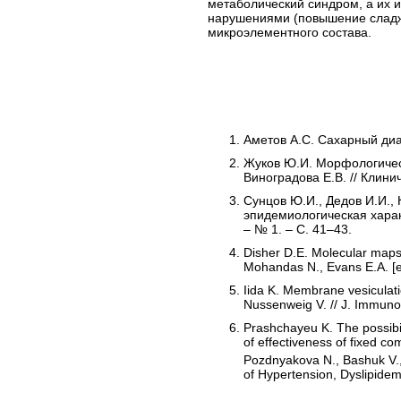
метаболический синдром, а их
нарушениями (повышение сладжи
микроэлементного состава.
Аметов А.С. Сахарный диаб
Жуков Ю.И. Морфологическ
Виноградова Е.В. // Клинич
Сунцов Ю.И., Дедов И.И., 
эпидемиологическая харак
– № 1. – С. 41–43.
Disher D.E. Molecular maps o
Mohandas N., Evans E.A. [et
Iida K. Membrane vesiculati
Nussenweig V. // J. Immunol
Prashchayeu K. The possibili
of effectiveness of fixed c
Pozdnyakova N., Bashuk V., I
of Hypertension, Dyslipidem