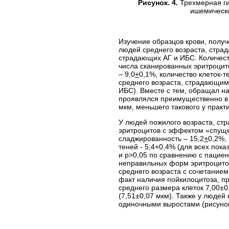
Рисунок. 4.
Трехмерная ги
ишемическо
Изучение образцов крови, получ
людей среднего возраста, страд
страдающих АГ и ИБС. Количест
числа сканированных эритроцит
– 9,0
+
0,1%, количество клеток-т
среднего возраста, страдающим
ИБС). Вместе с тем, обращал н
проявлялся преимущественно в 
мкм, меньшего такового у практ
У людей пожилого возраста, ст
эритроцитов с эффектом «спуще
сладжированность – 15,2
+
0,2%,
теней - 5,4+0,4% (для всех пок
и p>0,05 по сравнению с пацие
неправильных форм эритроцитов
среднего возраста с сочетанием
факт наличия пойкилоцитоза, п
среднего размера клеток 7,00±0
(7,51±0,07 мкм). Также у людей 
одиночными выростами (рисунок 