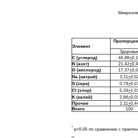
Микроэле
Пропорцио
Элемент
Здоровы
С (углерод)
46,88
+
0,
N
(азот)
21,42
+
0,
O
(кислород)
17,37
+
0,
Na
(натрий)
3,11
+
0,0
S
(сера)
0,79
+
0,0
Cl
(хлор)
5,33
+
1,0
K
(калий)
2,88
+
0,0
Прочие
2,11
+
0,4
Всего
100
*
p<0,05 по сравнению с практи
**