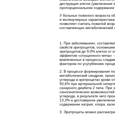
деструкция клеток (увеличение 
пропорциональном содержании 
У больных пожилого возраста 
и молекулярных характеристиках
позволяет считать пожилой воз
составляющих метаболический 
1. При заболеваниях, составл
свойств эритроцитов, основным
эритроцитов до 9,0% клеток от 
эффектом «спущенного мяча» - д
вовлеченных в процессы сладжи
фактором по усугублению проце
2. В процессе формирования по
метаболический синдром, проис
углерода в эритроцитах крови о
50,6% при артериальной гиперт
сахарного диабета 2 типа. При
саногенетических возможностей
углерода, в результате чего пр
13,3% и достоверное увеличени
содержании натрия, хлора, кали
3. Эритроциты можно рассматри