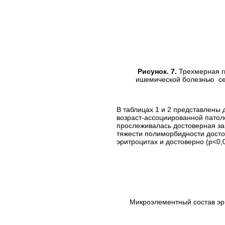
Рисунок. 7.
Трехмерная ги
ишемической болезнью сер
В таблицах 1 и 2 представлены 
возраст-ассоциированной патоло
прослеживалась достоверная за
тяжести полиморбидности досто
эритроцитах и достоверно (p<0
Микроэлементный состав эри