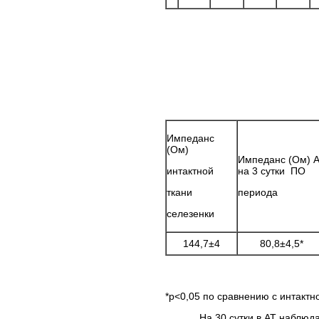
Импеданс
(Ом)
Импеданс (Ом) 
интактной
на 3 сутки ПО
ткани
периода
селезенки
144,7±4
80,8±4,5*
*р<0,05 по сравнению с интактн
На 30 сутки в АТ наблюдалас