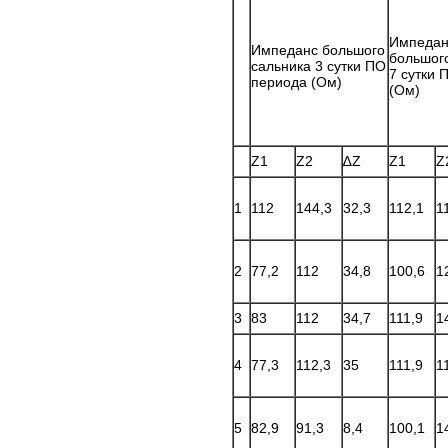
Импедан
Импеданс большого
большог
сальника 3 сутки ПО
7 сутки 
периода (Ом)
(Ом)
Z1
Z2
∆Z
Z1
Z
1
112
144,3
32,3
112,1
1
2
77,2
112
34,8
100,6
1
3
83
112
34,7
111,9
1
4
77,3
112,3
35
111,9
1
5
82,9
91,3
8,4
100,1
1