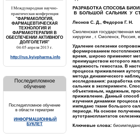
I Международная научно-
РАЗРАБОТКА СПОСОБА БИОИ
В БОЛЬШОЙ САЛЬНИК У С
практическая конференция
"ФАРМАКОЛОГИЯ,
Леонов С. Д., Федоров Г. Н.
ФАРМАЦЕВТИЧЕСКАЯ
ТЕХНОЛОГИЯ И
Смоленская государственная м
ФАРМАКОТЕРАПИЯ В
хирургии , г. Смоленск, Россия, 
ОБЕСПЕЧЕНИИ АКТИВНОГО
ДОЛГОЛЕТИЯ"
Удаление селезенки сопровож
04-05 апреля 2013 г.
формированием постспленэкт
время, широко применяют мет
http://rus.kyivpharma.info
преимуществом которого явля
надежность гемостаза. В нас
процесса приживления аутотр
метода динамического наблю
Последипломное
исследования: разработка сп
сальник в эксперименте. Спо
обучение
объективным, надежным, про
приживление. Данный способ
изучения динамики процесса 
Последипломное обучение
импеданс ткани большого са
в области гериатрии
периоде. На основе полученн
аутотрансплантатов селезенк
ИНФОРМАЦИОННЫЙ
БУКЛЕТ
Ключевые слова:
биоимпеданс