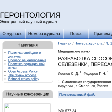
ГЕРОНТОЛОГИЯ
Электронный научный журнал
О журнале
Номера журнала
Поиск
Правила 
Главная
/
Номера журнала
/
№ 1
Навигация
Медицинские науки
Политика свободного
доступа
РАЗРАБОТКА СПОСО
Процесс рецензирования
СЕЛЕЗЕНКИ, ПЕРЕСА
Политика редакционной
этики
Open Access Policy
1
1
Леонов С. Д.
, Федоров Г. Н.
The review process
Editorial ethics policy
1. Смоленская государственная
хирургии , г. Смоленск, Россия
Научные конференции
Полнотекстовый файл
УДК 577.24