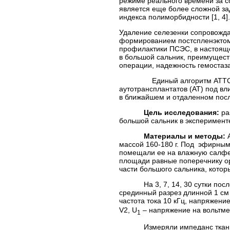
режиме реального времени за с
является еще более сложной зад
индекса полиморбидности [1, 4].
Удаление селезенки сопровожда
формированием постспленэктом
профилактики ПСЭС, в настояще
в большой сальник, преимущест
операции, надежность гемостаза
Единый алгоритм АТТС еще н
аутотрансплантатов (АТ) под в
в ближайшем и отдаленном пос
Цель исследования:
ра
большой сальник в эксперимент
Материалы и методы:
А
массой 160-180 г. Под эфирным
помещали ее на влажную салфет
площади равные поперечнику о
части большого сальника, кото
На 3, 7, 14, 30 сутки послео
срединный разрез длинной 1 с
частота тока 10 кГц, напряжение
V2, U
– напряжение на вольтмет
1
Измеряли импеданс ткани боль