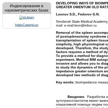
DEVELOPING WAYS OF BIOIM
Индексирование в
GREATER OMENTUM OLD RAT
наукометрических базах
Leonov
S
.
D
.,
Fedorov
G.N.
Smolensk State Medical Academy, 
IndexCopernicus
mail: e-mail:leon@inbox.ru
Removal of the spleen accompa
of postsplenectomy syndrome (
transplantation of spleen tissu
simplicity, high physiological 
developed. Therefore, the study
factors requires a method of dy
To provide a method for diagno
experiment. Method BIM autograf
invasive and allows you to dia
to study the dynamics of the p
impedance greater omentum and 
developed two methods of diag
Key words:
bioimpedance measuri
Введение.
Разработка н
аутотрансплантатов имеет важн
оперативной помощи людям пожи