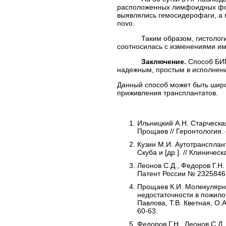
расположенных лимфоидных фол
выявлялись гемосидерофаги, а 
novo.
Таким образом, гистологичес
соотносилась с изменениями имп
Заключение.
Способ БИМ
надежным, простым в исполнени
Данный способ может быть широ
приживления трансплантатов.
Ильницкий А.Н. Старческая
Прощаев // Геронтология. 
Кузин М.И. Аутотрансплант
Скуба и [др.]. // Клиническ
Леонов С.Д., Федоров Г.Н
Патент России № 2325846
Прощаев К.И. Молекулярн
недостаточности в пожилом
Павлова, Т.В. Кветная, О.
60-63.
Федоров Г.Н., Леонов С.Д