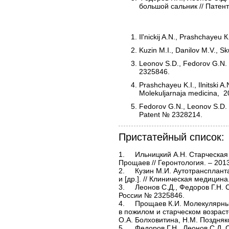
большой сальник // Патен
Il'nickij A.N., Prashchayeu К
Kuzin M.I., Danilov M.V., S
Leonov S.D., Fedorov G.N. S
2325846.
Prashchayeu K.I., Ilnitski A
Molekuljarnaja medic
Fedorov G.N., Leonov S.D. Sp
Patent № 2328214.
Пристатейный список:
1.	Ильницкий А.Н. Старческая астения (frailty) как концепция современной геронтологии / А.Н. Ильницкий, К.И. 
Прощаев // Геронтология. – 2013.
2.	Кузин М.И. Аутотрансплантация ткани селезёнки после спленэктомии / М.И. Кузин, М.В. Данилов, И.Д. Скуба 
и [др.]. // Клиническая медицина. 
3.	Леонов С.Д., Федоров Г.Н. Способ ранней диагностики приживления аутотрансплантатов селезенки // Патент 
России № 2325846.

4.	Прощаев К.И. Молекулярные основы развития и прогрессирования хронической сердечной недостаточности 
в пожилом и старческом возрасте
О.А. Болховитина, Н.М. Поздняков
5.	Федоров Г.Н., Леонов С.Д. Способ ранней диагностики приживления аутотрансплантатов селезенки в 