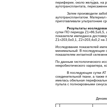
периферии, около желудка, на 
аутотрансплантата, пересаженног
Затем производили забой живо
аутотрансплантатом. Материал
приготавливали ультратонкие с
Результаты исследования
сутки ПО периода Z1=86,5±6,5, а
показатели импеданса достоверн
Z1=203,0±0,1, Z2=203,4±0,2 на 3
Исследование показателей импед
минимальный. В последующие су
показателям интактной селезенк
По данным гистологического ис
некробиотического характера, к
В последующие сутки АТ предс
соединительной ткани, а также 
имелась обильная перифокальн
пульпа с полнокровными синуса
Динами